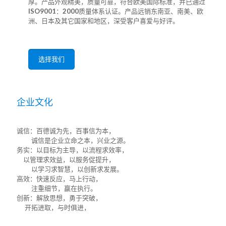
厚。产品外观精美，质量可靠，符合欧美国际标准，并已通过
ISO9001：2000质量体系认证。产品远销东南亚、南美、欧
洲、日本及其它国家和地区，深受客户喜爱与好评。
选择我们
企业文化
诚信：百德诚为先，百事信为本，
诚信是企业立命之本，兴业之源。
务实：以目标为主导，以流程求效率，
以管理求效益，以服务促提升，
以学习求智慧，以创新求发展。
高效：快速反应，马上行动，
注重细节，赢在执行。
创新：解放思想，勇于突破，
开拓进取，与时俱进，